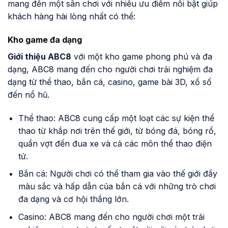
mang đến một sân chơi với nhiều ưu điểm nổi bật giúp
khách hàng hài lòng nhất có thể:
Kho game đa dạng
Giới thiệu ABC8
với một kho game phong phú và đa
dạng, ABC8 mang đến cho người chơi trải nghiệm đa
dạng từ thể thao, bắn cá, casino, game bài 3D, xổ số
đến nổ hũ.
Thể thao: ABC8 cung cấp một loạt các sự kiện thể
thao từ khắp nơi trên thế giới, từ bóng đá, bóng rổ,
quần vợt đến đua xe và cả các môn thể thao điện
tử.
Bắn cá: Người chơi có thể tham gia vào thế giới đầy
màu sắc và hấp dẫn của bắn cá với những trò chơi
đa dạng và cơ hội thắng lớn.
Casino: ABC8 mang đến cho người chơi một trải