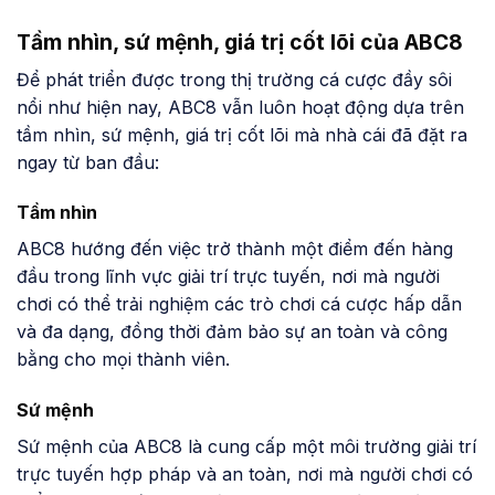
Tầm nhìn, sứ mệnh, giá trị cốt lõi của ABC8
Để phát triển được trong thị trường cá cược đầy sôi
nổi như hiện nay, ABC8 vẫn luôn hoạt động dựa trên
tầm nhìn, sứ mệnh, giá trị cốt lõi mà nhà cái đã đặt ra
ngay từ ban đầu:
Tầm nhìn
ABC8 hướng đến việc trở thành một điểm đến hàng
đầu trong lĩnh vực giải trí trực tuyến, nơi mà người
chơi có thể trải nghiệm các trò chơi cá cược hấp dẫn
và đa dạng, đồng thời đảm bảo sự an toàn và công
bằng cho mọi thành viên.
Sứ mệnh
Sứ mệnh của ABC8 là cung cấp một môi trường giải trí
trực tuyến hợp pháp và an toàn, nơi mà người chơi có