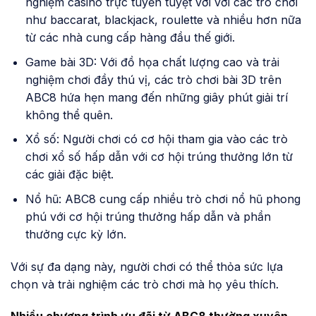
nghiệm casino trực tuyến tuyệt vời với các trò chơi
như baccarat, blackjack, roulette và nhiều hơn nữa
từ các nhà cung cấp hàng đầu thế giới.
Game bài 3D: Với đồ họa chất lượng cao và trải
nghiệm chơi đầy thú vị, các trò chơi bài 3D trên
ABC8 hứa hẹn mang đến những giây phút giải trí
không thể quên.
Xổ số: Người chơi có cơ hội tham gia vào các trò
chơi xổ số hấp dẫn với cơ hội trúng thưởng lớn từ
các giải đặc biệt.
Nổ hũ: ABC8 cung cấp nhiều trò chơi nổ hũ phong
phú với cơ hội trúng thưởng hấp dẫn và phần
thưởng cực kỳ lớn.
Với sự đa dạng này, người chơi có thể thỏa sức lựa
chọn và trải nghiệm các trò chơi mà họ yêu thích.