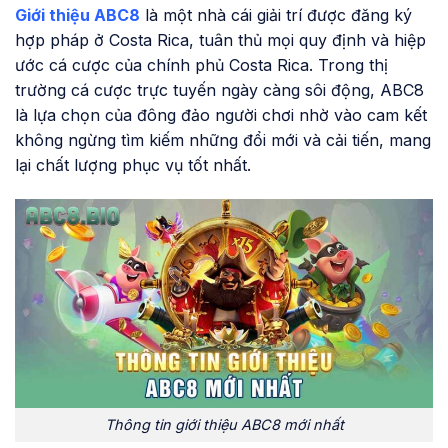
Giới thiệu ABC8
là một nhà cái giải trí được đăng ký
hợp pháp ở Costa Rica, tuân thủ mọi quy định và hiệp
ước cá cược của chính phủ Costa Rica. Trong thị
trường cá cược trực tuyến ngày càng sôi động, ABC8
là lựa chọn của đông đảo người chơi nhờ vào cam kết
không ngừng tìm kiếm những đổi mới và cải tiến, mang
lại chất lượng phục vụ tốt nhất.
Thông tin giới thiệu ABC8 mới nhất