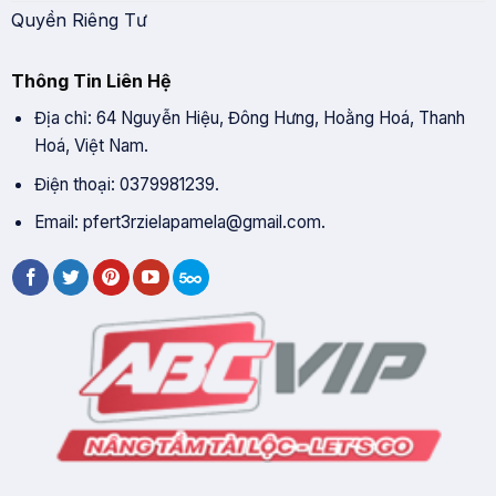
Quyền Riêng Tư
Thông Tin Liên Hệ
Địa chỉ: 64 Nguyễn Hiệu, Đông Hưng, Hoằng Hoá, Thanh
Hoá, Việt Nam.
Điện thoại: 0379981239.
Email:
pfert3rzielapamela@gmail.com
.