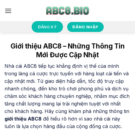
Chuyển
đến
nội
dung
ĐĂNG NHẬP
ĐĂNG KÝ
Giới thiệu ABC8 – Những Thông Tin
Mới Được Cập Nhật
Nhà cái ABC8 tiếp tục khẳng định vị thế của mình
trong làng cá cược trực tuyến với hàng loạt cải tiến và
cập nhật mới. Từ giao diện hấp dẫn, tốc độ truy cập
nhanh chóng, đến kho trò chơi phong phú và dịch vụ
chăm sóc khách hàng chuyên nghiệp, nhằm mục đích
tăng chất lượng mang lại trải nghiệm tuyệt vời nhất
cho khách hàng. Hãy cùng khám phá những thông tin
giới thiệu ABC8
để hiểu rõ hơn vì sao nhà cái này
luôn là lựa chọn hàng đầu của cộng đồng cá cược.