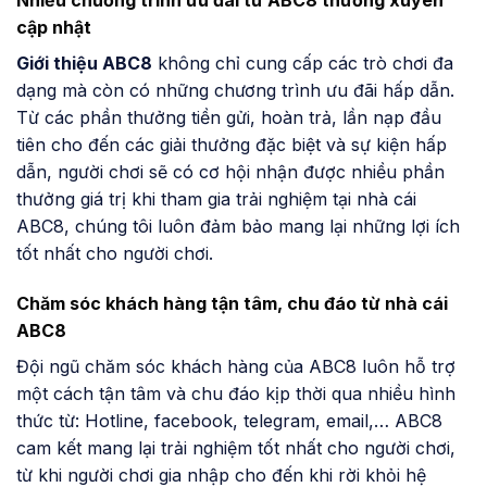
Nhiều chương trình ưu đãi từ ABC8 thường xuyên
cập nhật
Giới thiệu ABC8
không chỉ cung cấp các trò chơi đa
dạng mà còn có những chương trình ưu đãi hấp dẫn.
Từ các phần thưởng tiền gửi, hoàn trả, lần nạp đầu
tiên cho đến các giải thưởng đặc biệt và sự kiện hấp
dẫn, người chơi sẽ có cơ hội nhận được nhiều phần
thưởng giá trị khi tham gia trải nghiệm tại nhà cái
ABC8, chúng tôi luôn đảm bảo mang lại những lợi ích
tốt nhất cho người chơi.
Chăm sóc khách hàng tận tâm, chu đáo từ nhà cái
ABC8
Đội ngũ chăm sóc khách hàng của ABC8 luôn hỗ trợ
một cách tận tâm và chu đáo kịp thời qua nhiều hình
thức từ: Hotline, facebook, telegram, email,… ABC8
cam kết mang lại trải nghiệm tốt nhất cho người chơi,
từ khi người chơi gia nhập cho đến khi rời khỏi hệ