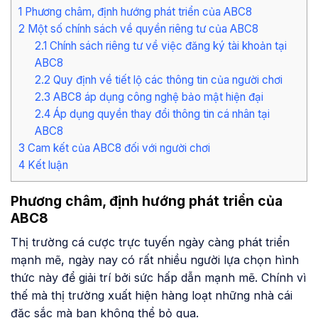
1
Phương châm, định hướng phát triển của ABC8
2
Một số chính sách về quyền riêng tư của ABC8
2.1
Chính sách riêng tư về việc đăng ký tài khoản tại
ABC8
2.2
Quy định về tiết lộ các thông tin của người chơi
2.3
ABC8 áp dụng công nghệ bảo mật hiện đại
2.4
Áp dụng quyền thay đổi thông tin cá nhân tại
ABC8
3
Cam kết của ABC8 đối với người chơi
4
Kết luận
Phương châm, định hướng phát triển của
ABC8
Thị trường cá cược trực tuyến ngày càng phát triển
mạnh mẽ, ngày nay có rất nhiều người lựa chọn hình
thức này để giải trí bởi sức hấp dẫn mạnh mẽ. Chính vì
thế mà thị trường xuất hiện hàng loạt những nhà cái
đặc sắc mà bạn không thể bỏ qua.