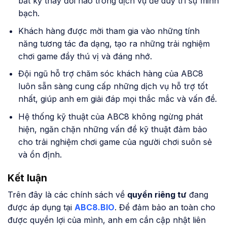
bất kỳ thay đổi nào trong dịch vụ để duy trì sự minh
bạch.
Khách hàng được mời tham gia vào những tính
năng tương tác đa dạng, tạo ra những trải nghiệm
chơi game đầy thú vị và đáng nhớ.
Đội ngũ hỗ trợ chăm sóc khách hàng của ABC8
luôn sẵn sàng cung cấp những dịch vụ hỗ trợ tốt
nhất, giúp anh em giải đáp mọi thắc mắc và vấn đề.
Hệ thống kỹ thuật của ABC8 không ngừng phát
hiện, ngăn chặn những vấn đề kỹ thuật đảm bảo
cho trải nghiệm chơi game của người chơi suôn sẻ
và ổn định.
Kết luận
Trên đây là các chính sách về
quyền riêng tư
đang
được áp dụng tại
ABC8.BIO
. Để đảm bảo an toàn cho
được quyền lợi của mình, anh em cần cập nhật liên