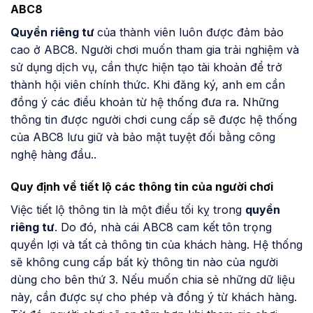
ABC8
Quyền riêng tư
của thành viên luôn được đảm bảo
cao ở ABC8. Người chơi muốn tham gia trải nghiệm và
sử dụng dịch vụ, cần thực hiện tạo tài khoản để trở
thành hội viên chính thức. Khi đăng ký, anh em cần
đồng ý các điều khoản từ hệ thống đưa ra. Những
thông tin được người chơi cung cấp sẽ được hệ thống
của ABC8 lưu giữ và bảo mật tuyệt đối bằng công
nghệ hàng đầu..
Quy định về tiết lộ các thông tin của người chơi
Việc tiết lộ thông tin là một điều tối kỵ trong
quyền
riêng tư
. Do đó, nhà cái ABC8 cam kết tôn trọng
quyền lợi và tất cả thông tin của khách hàng. Hệ thống
sẽ không cung cấp bất kỳ thông tin nào của người
dùng cho bên thứ 3. Nếu muốn chia sẻ những dữ liệu
này, cần được sự cho phép và đồng ý từ khách hàng.