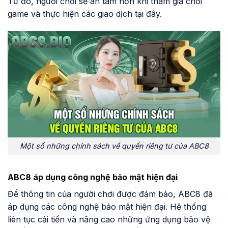
Từ đó, người chơi sẽ an tâm hơn khi tham gia chơi
game và thực hiện các giao dịch tại đây.
Một số những chính sách về quyền riêng tư của ABC8
ABC8 áp dụng công nghệ bảo mật hiện đại
Để thông tin của người chơi được đảm bảo, ABC8 đã
áp dụng các công nghệ bảo mật hiện đại. Hệ thống
liên tục cải tiến và nâng cao những ứng dụng bảo vệ