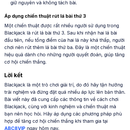
giữ nguyên và không tách bài.
Áp dụng chiến thuật rút lá bài thứ 3
Một chiến thuật được rất nhiều người sử dụng trong
Blackjack là rút lá bài thứ 3. Sau khi nhận hai lá bài
đầu tiên, nếu tổng điểm của hai lá này khá thấp, người
chơi nên rút thêm lá bài thứ ba. Đây là một chiến thuật
hiệu quả dành cho những người quyết đoán, giúp tăng
cơ hội chiến thắng.
Lời kết
Blackjack là một trò chơi giải trí, do đó hãy tận hưởng
trải nghiệm và đừng đặt quá nhiều áp lực lên bản thân.
Bài viết này đã cung cấp các thông tin về cách chơi
Blackjack, cùng với kinh nghiệm và chiến thuật mà
bạn nên học hỏi. Hãy áp dụng các phương pháp phù
hợp để tăng cơ hội chiến thắng khi tham gia tại
ABC8VIP
ngay hôm nay.