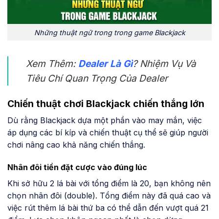
Những thuật ngữ trong trong game Blackjack
Xem Thêm:
Dealer Là Gì
? Nhiệm Vụ Và
Tiêu Chí Quan Trọng Của Dealer
Chiến thuật chơi Blackjack chiến thắng lớn
Dù rằng Blackjack dựa một phần vào may mắn, việc
áp dụng các bí kíp và chiến thuật cụ thể sẽ giúp người
chơi nâng cao khả năng chiến thắng.
Nhân đôi tiền đặt cược vào đúng lúc
Khi sở hữu 2 lá bài với tổng điểm là 20, bạn không nên
chọn nhân đôi (double). Tổng điểm này đã quá cao và
việc rút thêm lá bài thứ ba có thể dẫn đến vượt quá 21