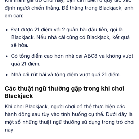
định người chiến thắng. Để thắng trong Blackjack, anh
em cần:
Đạt được 21 điểm với 2 quân bài đầu tiên, gọi là
Blackjack. Nếu nhà cái cũng có Blackjack, kết quả
sẽ hòa.
Có tổng điểm cao hơn nhà cái ABC8 và không vượt
quá 21 điểm.
Nhà cái rút bài và tổng điểm vượt quá 21 điểm.
Các thuật ngữ thường gặp trong khi chơi
Blackjack
Khi chơi Blackjack, người chơi có thể thực hiện các
hành động sau tùy vào tình huống cụ thể. Dưới đây là
một số những thuật ngữ thường sử dụng trong trò chơi
này: