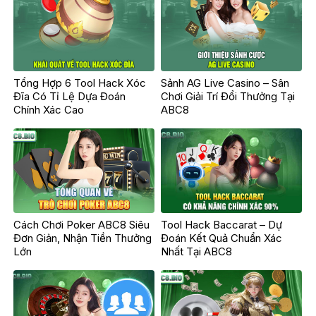
Tổng Hợp 6 Tool Hack Xóc
Sảnh AG Live Casino – Sân
Đĩa Có Tỉ Lệ Dựa Đoán
Chơi Giải Trí Đổi Thưởng Tại
Chính Xác Cao
ABC8
Cách Chơi Poker ABC8 Siêu
Tool Hack Baccarat – Dự
Đơn Giản, Nhận Tiền Thưởng
Đoán Kết Quả Chuẩn Xác
Lớn
Nhất Tại ABC8