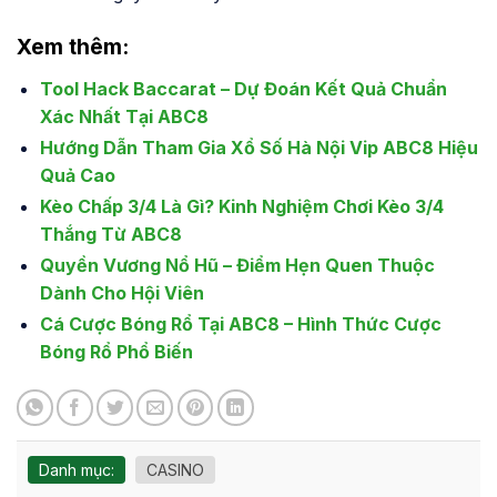
Xem thêm:
Tool Hack Baccarat – Dự Đoán Kết Quả Chuẩn
Xác Nhất Tại ABC8
Hướng Dẫn Tham Gia Xổ Số Hà Nội Vip ABC8 Hiệu
Quả Cao
Kèo Chấp 3/4 Là Gì? Kinh Nghiệm Chơi Kèo 3/4
Thắng Từ ABC8
Quyền Vương Nổ Hũ – Điểm Hẹn Quen Thuộc
Dành Cho Hội Viên
Cá Cược Bóng Rổ Tại ABC8 – Hình Thức Cược
Bóng Rổ Phổ Biến
Danh mục:
CASINO