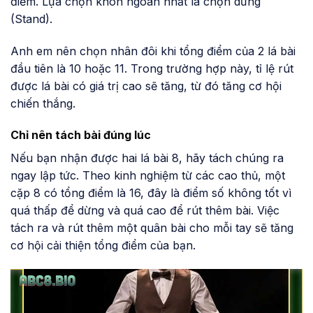
điểm. Lựa chọn khôn ngoan nhất là chọn dừng
(Stand).
Anh em nên chọn nhân đôi khi tổng điểm của 2 lá bài
đầu tiên là 10 hoặc 11. Trong trường hợp này, tỉ lệ rút
được lá bài có giá trị cao sẽ tăng, từ đó tăng cơ hội
chiến thắng.
Chỉ nên tách bài đúng lúc
Nếu bạn nhận được hai lá bài 8, hãy tách chúng ra
ngay lập tức. Theo kinh nghiệm từ các cao thủ, một
cặp 8 có tổng điểm là 16, đây là điểm số không tốt vì
quá thấp để dừng và quá cao để rút thêm bài. Việc
tách ra và rút thêm một quân bài cho mỗi tay sẽ tăng
cơ hội cải thiện tổng điểm của bạn.