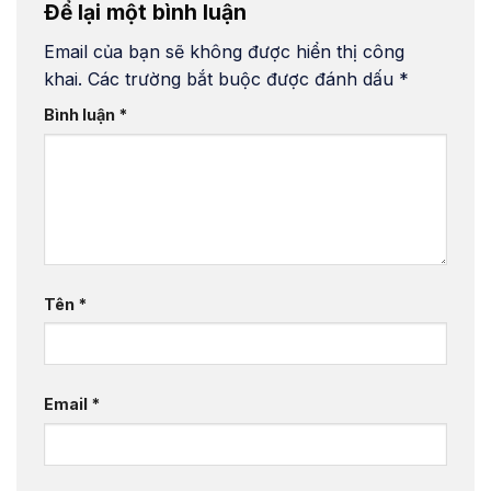
Để lại một bình luận
Email của bạn sẽ không được hiển thị công
khai.
Các trường bắt buộc được đánh dấu
*
Bình luận
*
Tên
*
Email
*