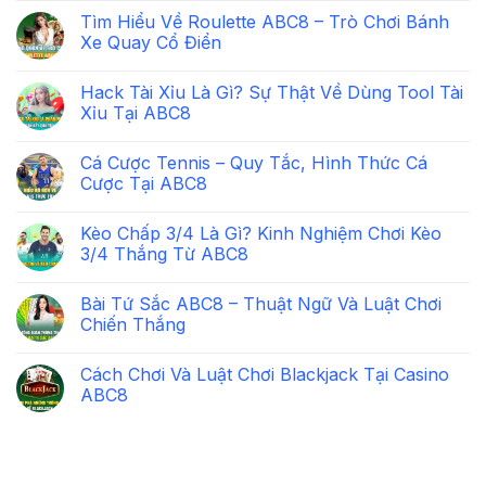
Tìm Hiểu Về Roulette ABC8 – Trò Chơi Bánh
Xe Quay Cổ Điển
Hack Tài Xỉu Là Gì? Sự Thật Về Dùng Tool Tài
Xỉu Tại ABC8
Cá Cược Tennis – Quy Tắc, Hình Thức Cá
Cược Tại ABC8
Kèo Chấp 3/4 Là Gì? Kinh Nghiệm Chơi Kèo
3/4 Thắng Từ ABC8
Bài Tứ Sắc ABC8 – Thuật Ngữ Và Luật Chơi
Chiến Thắng
Cách Chơi Và Luật Chơi Blackjack Tại Casino
ABC8