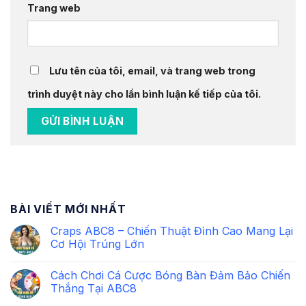
Trang web
Lưu tên của tôi, email, và trang web trong
trình duyệt này cho lần bình luận kế tiếp của tôi.
BÀI VIẾT MỚI NHẤT
Craps ABC8 – Chiến Thuật Đỉnh Cao Mang Lại
Cơ Hội Trúng Lớn
Cách Chơi Cá Cược Bóng Bàn Đảm Bảo Chiến
Thắng Tại ABC8