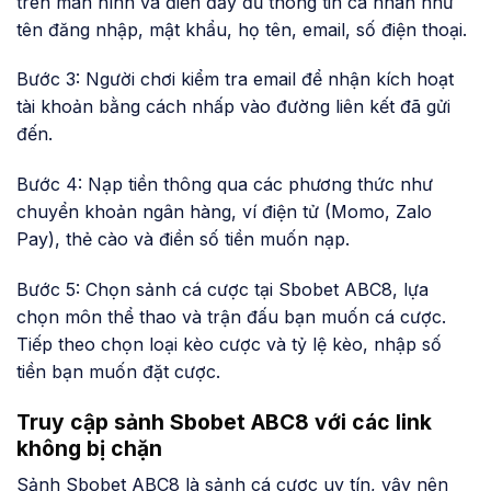
trên màn hình và điền đầy đủ thông tin cá nhân như
tên đăng nhập, mật khẩu, họ tên, email, số điện thoại.
Bước 3: Người chơi kiểm tra email để nhận kích hoạt
tài khoản bằng cách nhấp vào đường liên kết đã gửi
đến.
Bước 4: Nạp tiền thông qua các phương thức như
chuyển khoản ngân hàng, ví điện tử (Momo, Zalo
Pay), thẻ cào và điền số tiền muốn nạp.
Bước 5: Chọn sảnh cá cược tại Sbobet ABC8, lựa
chọn môn thể thao và trận đấu bạn muốn cá cược.
Tiếp theo chọn loại kèo cược và tỷ lệ kèo, nhập số
tiền bạn muốn đặt cược.
Truy cập sảnh Sbobet ABC8 với các link
không bị chặn
Sảnh Sbobet ABC8 là sảnh cá cược uy tín, vậy nên