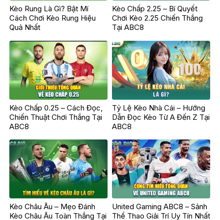
Kèo Rung Là Gì? Bật Mí
Kèo Chấp 2.25 – Bí Quyết
Cách Chơi Kèo Rung Hiệu
Chơi Kèo 2.25 Chiến Thắng
Quả Nhất
Tại ABC8
Kèo Chấp 0.25 – Cách Đọc,
Tỷ Lệ Kèo Nhà Cái – Hướng
Chiến Thuật Chơi Thắng Tại
Dẫn Đọc Kèo Từ A Đến Z Tại
ABC8
ABC8
Kèo Châu Âu – Mẹo Đánh
United Gaming ABC8 – Sảnh
Kèo Châu Âu Toàn Thắng Tại
Thể Thao Giải Trí Uy Tín Nhất