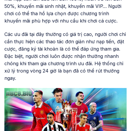
50%, khuyến mãi sinh nhật, khuyến mãi VIP… Người
chơi có thể tha hồ lựa chọn được chương trình
khuyến mãi phù hợp với nhu cầu khi chơi cá cược.
Các ưu đãi tại đây thường có giá trị cao, người chơi chỉ
cần thực hiện các thao tác đơn giản như nạp tiền, đặt
cược, đăng ký tài khoản là có thể đáp ứng tham gia.
Đặc biệt, người chơi luôn được nhận thưởng nhanh
chóng khi tham gia chương trình ưu đãi. Hệ thống chỉ
xử lý trong vòng 24 giờ là bạn đã có thể rút thưởng
ngay.