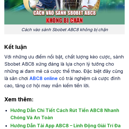
Cách vào sảnh Sbobet ABC8 không bị chặn
Kết luận
Với những ưu điểm nổi bật, chất lượng kèo cược, sảnh
Sbobet ABC8 xứng đáng là lựa chọn lý tưởng cho
những ai đam mê cá cược thể thao. Đặc biệt đây cũng
là sân chơi
ABC8 online
có trải nghiệm cá cược đỉnh
cao, tăng cơ hội may mắn kiếm tiền lời.
Xem thêm:
Hướng Dẫn Chi Tiết Cách Rút Tiền ABC8 Nhanh
Chóng Và An Toàn
Hướng Dẫn Tải App ABC8 – Linh Động Giải Trí Đa